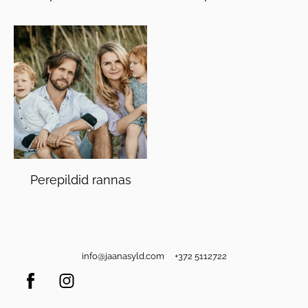
Perepildid rannas
info@jaanasyld.com +372 5112722