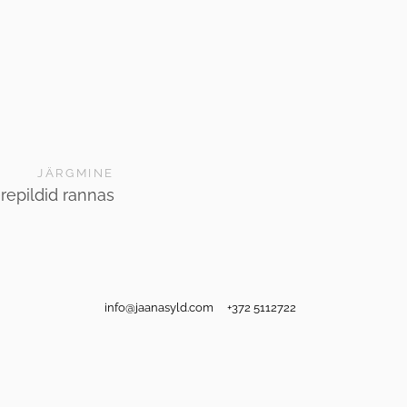
JÄRGMINE
repildid rannas
info@jaanasyld.com +372 5112722