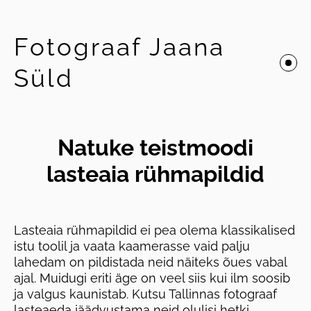
Fotograaf Jaana
Süld
Natuke teistmoodi
lasteaia rühmapildid
Lasteaia rühmapildid ei pea olema klassikalised
istu toolil ja vaata kaamerasse vaid palju
lahedam on pildistada neid näiteks õues vabal
ajal. Muidugi eriti äge on veel siis kui ilm soosib
ja valgus kaunistab. Kutsu Tallinnas fotograaf
lasteaeda jäädvustama neid olulisi hetki.