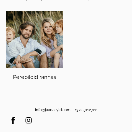
Perepildid rannas
info@jaanasyld.com +372 5112722